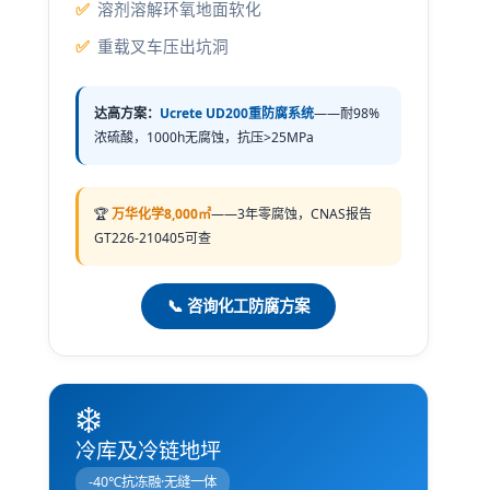
溶剂溶解环氧地面软化
重载叉车压出坑洞
达高方案：
Ucrete UD200重防腐系统
——耐98%
浓硫酸，1000h无腐蚀，抗压>25MPa
🏆
万华化学8,000㎡
——3年零腐蚀，CNAS报告
GT226-210405可查
📞 咨询化工防腐方案
❄️
冷库及冷链地坪
-40℃抗冻融·无缝一体