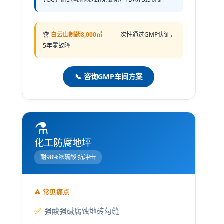
🏆
白云山制药8,000㎡
——一次性通过GMP认证，
5年零故障
📞 咨询GMP车间方案
⚗️
化工防腐地坪
耐98%浓硫酸·抗冲击
⚠️ 常见痛点
强酸强碱腐蚀地砖勾缝