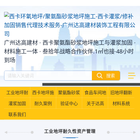
广州达高建材 · 西卡聚氨酯砂浆地坪施工与灌浆加固 ·
材料施工一体 · 叁拾年战略合作伙伴.1㎡也接·48小时
到场
工业地坪耐
西卡地坪施
聚氨酯砂浆
食品车间地
旧地坪翻新
久性资产管
灌浆加固
耐久案例
工
验证中心
地坪
关于达高
坪
材料系统
联系我们
理
工业地坪耐久性资产管理