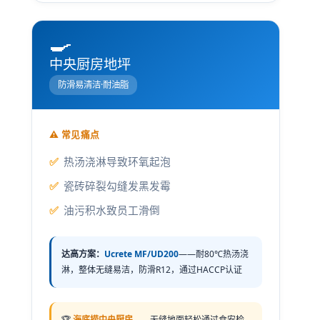
🍳
中央厨房地坪
防滑易清洁·耐油脂
⚠️ 常见痛点
热汤浇淋导致环氧起泡
瓷砖碎裂勾缝发黑发霉
油污积水致员工滑倒
达高方案：
Ucrete MF/UD200
——耐80℃热汤浇
淋，整体无缝易洁，防滑R12，通过HACCP认证
🏆
海底捞中央厨房
——无缝地面轻松通过食安检