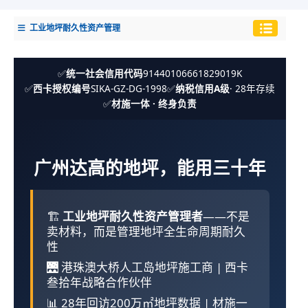
工业地坪耐久性资产管理
✅
统一社会信用代码
91440106661829019K
✅
西卡授权编号
SIKA-GZ-DG-1998
✅
纳税信用A级
· 28年存续
✅
材施一体 · 终身负责
广州达高的地坪，能用三十年
🏗️
工业地坪耐久性资产管理者
——不是
卖材料，而是管理地坪全生命周期耐久
性
🌉 港珠澳大桥人工岛地坪施工商 | 西卡
叁拾年战略合作伙伴
📊 28年回访200万㎡地坪数据 | 材施一