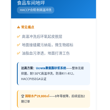
食品车间地坪
HACCP合规·耐高温冲洗
⚠️ 常见痛点
高温冲洗后环氧起皮脱层
地面接缝藏污纳垢，微生物超标
油脂血污渗透，地面打滑工伤
达高方案：
Ucrete聚氨酯砂浆系统
——整体无缝
抑菌，耐130℃高温冲洗，防滑R11-R12，
HACCP/ISEGA认证
🏆
国联水产29,800㎡
——8年零故障，后续追加2
期订单