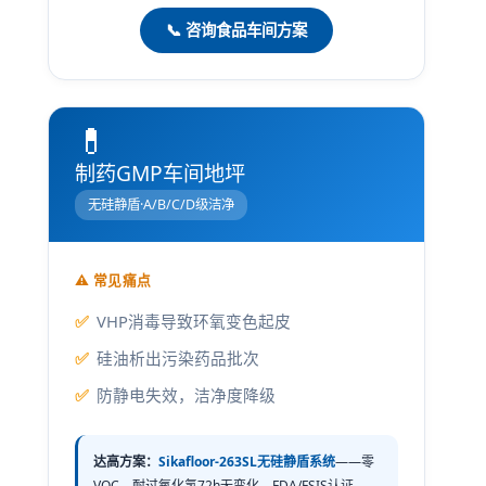
📞 咨询食品车间方案
💊
制药GMP车间地坪
无硅静盾·A/B/C/D级洁净
⚠️ 常见痛点
VHP消毒导致环氧变色起皮
硅油析出污染药品批次
防静电失效，洁净度降级
达高方案：
Sikafloor-263SL无硅静盾系统
——零
VOC，耐过氧化氢72h无变化，FDA/FSIS认证