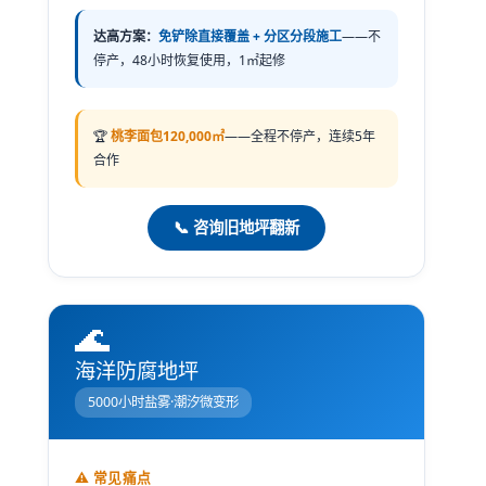
达高方案：
免铲除直接覆盖 + 分区分段施工
——不
停产，48小时恢复使用，1㎡起修
🏆
桃李面包120,000㎡
——全程不停产，连续5年
合作
📞 咨询旧地坪翻新
🌊
海洋防腐地坪
5000小时盐雾·潮汐微变形
⚠️ 常见痛点