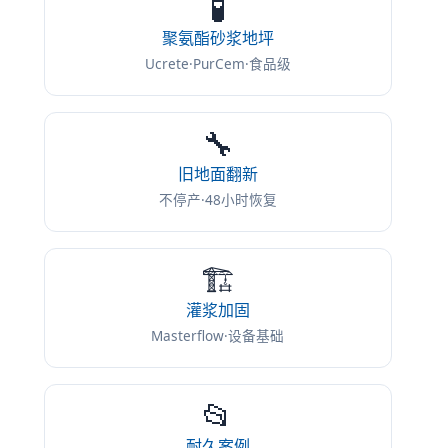
🧪
聚氨酯砂浆地坪
Ucrete·PurCem·食品级
🔧
旧地面翻新
不停产·48小时恢复
🏗️
灌浆加固
Masterflow·设备基础
📂
耐久案例