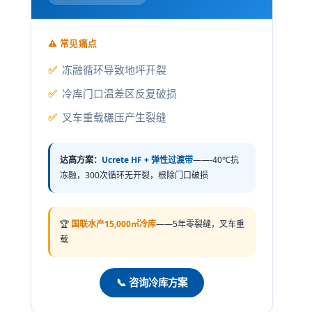
⚠️ 常见痛点
冻融循环导致地坪开裂
冷库门口温差区反复破损
叉车重载碾压产生裂缝
达高方案：
Ucrete HF + 弹性过渡带
——-40℃抗
冻融，300次循环无开裂，根除门口破损
🏆
国联水产15,000㎡冷库
——5年零裂缝，叉车重
载
📞 咨询冷库方案